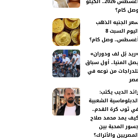
أغسطس 2026.. الكيلو
صل كام؟
عر الجنيه الذهب
اليوم السبت 8
غسطس.. وصل كام؟
ريد بُل لف ودوران»
صل المنيا.. أول سباق
لدراجات من نوعه في
صر
ائد الديب يكتب:
لدبلوماسية الشعبية
ي ثوب كرة القدم..
يف يمد محمد صلاح
سور المحبة بين
لمصريين والأتراك؟