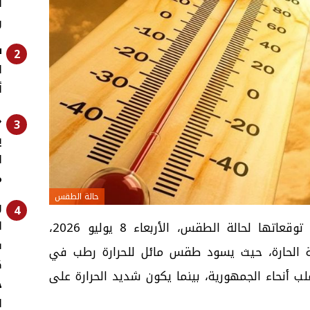
و
س
2
أ
«
3
ي
ل
م
حالة الطقس
ر
4
ا
أعلنت الهيئة العامة للأرصاد الجوية توقعاتها لحالة الطقس، الأربعاء 8 يوليو 2026،
ف
ية الحارة، حيث يسود طقس مائل للحرارة رطب في
ك
غلب أنحاء الجمهورية، بينما يكون شديد الحرارة على
ج
ا