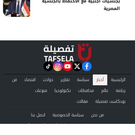
بجنسيات أجنبية مع الاحتفاظ بالجنسية
المصرية
instagram
tiktok
youtube
twitter
facebook
الرئيسية
أخبار
سياسة
تقارير
حوادث
اقتصاد
فن
رياضة
عالم
محافظات
تكنولوجيا
منوعات
بودكاست تفصيلة
مقالات
من نحن
سياسة الخصوصية
اتصل بنا
©2024 tafsela All Rights Reserved.
Powered by