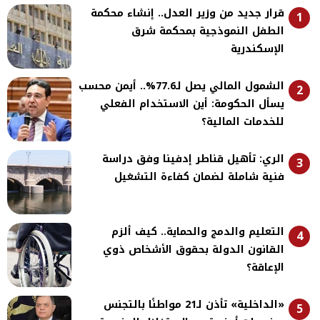
قرار جديد من وزير العدل.. إنشاء محكمة
1
الطفل النموذجية بمحكمة شرق
الإسكندرية
الشمول المالي يصل لـ77.6%.. أيمن محسب
2
يسأل الحكومة: أين الاستخدام الفعلي
للخدمات المالية؟
الري: تأهيل قناطر إدفينا وفق دراسة
3
فنية شاملة لضمان كفاءة التشغيل
التعليم والدمج والحماية.. كيف ألزم
4
القانون الدولة بحقوق الأشخاص ذوي
الإعاقة؟
«الداخلية» تأذن لـ21 مواطنًا بالتجنس
5