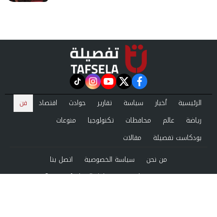
instagram
tiktok
youtube
twitter
facebook
الرئيسية
أخبار
سياسة
تقارير
حوادث
اقتصاد
فن
رياضة
عالم
محافظات
تكنولوجيا
منوعات
بودكاست تفصيلة
مقالات
من نحن
سياسة الخصوصية
اتصل بنا
©2024 tafsela All Rights Reserved.
Powered by