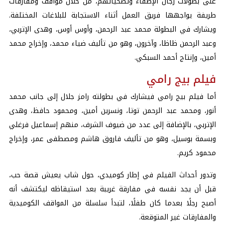
على بطولات رجال الإطفاء وتضحياتهم، من خلال مواقف ومفارقات
طريفة يواجهها فريق العمل أثناء الاستجابة للبلاغات المختلفة.
ويشارك في البطولة محمد عبد الرحمن، وأوس أوس، وهدى الإتربي،
وعبد الرحمن ظاظا، وآخرون، وهو من تأليف ضياء محمد، وإخراج محمد
أمين، وإنتاج أحمد السبكي.
فيلم بيج رامي
أما فيلم بيج رامي فيشارك في بطولته رامز جلال إلى جانب محمد
أنور، ومحمد عبد الرحمن توتا، ونسرين أمين، ومحمود حافظ، وهدى
الإتربي، بالإضافة إلى عدد من ضيوف الشرف، منهم إسماعيل فرغلي
وبسمة بوسيل، وهو من تأليف فاروق هاشم ومصطفى عمر، وإخراج
محمود كريم.
وتدور أحداث الفيلم في إطار كوميدي، حول شاب يعيش قصة حب،
قبل أن يجد نفسه في مفارقة غريبة بعد استيقاظه ليكتشف أنه
أصبح رجلًا بعدما كان طفلًا، لتبدأ سلسلة من المواقف الكوميدية
والمفارقات غير المتوقعة.