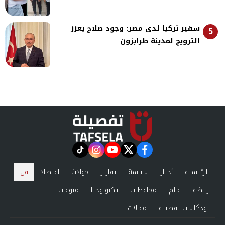
سفير تركيا لدى مصر: وجود صلاح يعزز
5
الترويج لمدينة طرابزون
instagram
tiktok
youtube
twitter
facebook
الرئيسية
أخبار
سياسة
تقارير
حوادث
اقتصاد
فن
رياضة
عالم
محافظات
تكنولوجيا
منوعات
بودكاست تفصيلة
مقالات