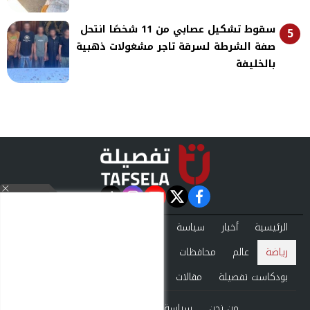
سقوط تشكيل عصابي من 11 شخصًا انتحل
5
صفة الشرطة لسرقة تاجر مشغولات ذهبية
بالخليفة
instagram
tiktok
youtube
twitter
facebook
الرئيسية
أخبار
سياسة
تقارير
حوادث
اقتصاد
فن
رياضة
عالم
محافظات
تكنولوجيا
منوعات
بودكاست تفصيلة
مقالات
من نحن
سياسة الخصوصية
اتصل بنا