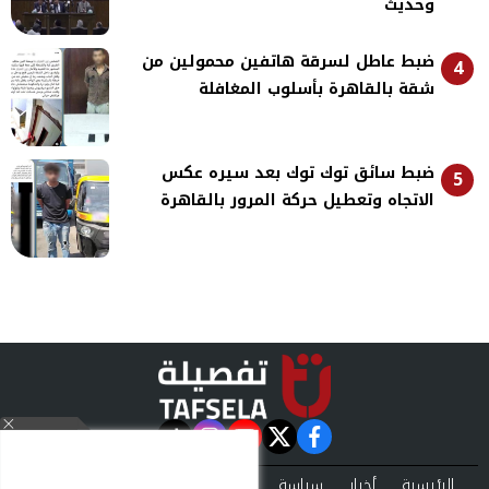
وحديث
ضبط عاطل لسرقة هاتفين محمولين من
4
شقة بالقاهرة بأسلوب المغافلة
ضبط سائق توك توك بعد سيره عكس
5
الاتجاه وتعطيل حركة المرور بالقاهرة
instagram
tiktok
youtube
twitter
facebook
الرئيسية
أخبار
سياسة
تقارير
حوادث
اقتصاد
فن