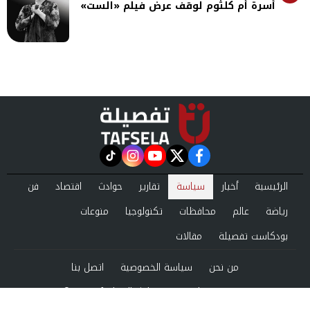
أسرة أم كلثوم لوقف عرض فيلم «الست»
instagram
tiktok
youtube
twitter
facebook
الرئيسية
أخبار
سياسة
تقارير
حوادث
اقتصاد
فن
رياضة
عالم
محافظات
تكنولوجيا
منوعات
بودكاست تفصيلة
مقالات
من نحن
سياسة الخصوصية
اتصل بنا
©2024 tafsela All Rights Reserved.