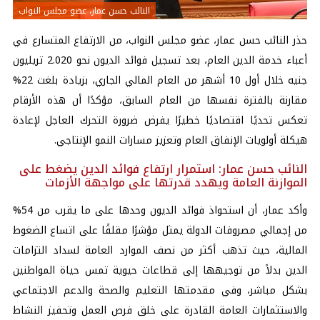
النائب حسن عمار، عضو مجلس النواب
حذر النائب حسن عمار، عضو مجلس النواب، من الارتفاع المتسارع في
أعباء خدمة الدين العام، بعد تسجيل فوائد الديون نحو 2.020 تريليون
جنيه خلال أول 10 أشهر من العام المالي الجاري، بزيادة بلغت 22%
مقارنة بالفترة نفسها من العام السابق، مؤكدًا أن هذه الأرقام
تعكس تحديًا اقتصاديًا خطيرًا يفرض ضرورة التحرك العاجل لإعادة
هيكلة أولويات الإنفاق العام وتعزيز مسارات النمو الإنتاجي.
النائب حسن عمار: استمرار ارتفاع فوائد الدين يضغط على
الموازنة العامة ويهدد قدرتها على مواجهة الأزمات
وأكد عمار، أن استحواذ فوائد الديون وحدها على ما يقرب من 54%
من إجمالي مصروفات الدولة يمثل مؤشرًا مقلقًا على اتساع الضغوط
المالية، حيث تذهب أكثر من نصف الموارد العامة لسداد التزامات
الدين بدلاً من توجيهها إلى قطاعات حيوية تمس حياة المواطنين
بشكل مباشر، وفي مقدمتها التعليم والصحة والدعم الاجتماعي
والاستثمارات العامة القادرة على خلق فرص العمل وتحفيز النشاط