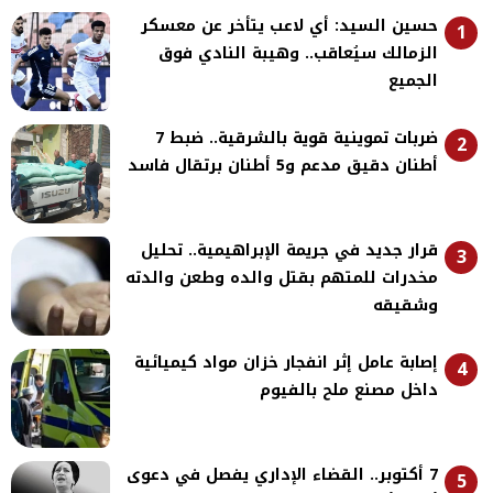
حسين السيد: أي لاعب يتأخر عن معسكر
1
الزمالك سيُعاقب.. وهيبة النادي فوق
الجميع
ضربات تموينية قوية بالشرقية.. ضبط 7
2
أطنان دقيق مدعم و5 أطنان برتقال فاسد
قرار جديد في جريمة الإبراهيمية.. تحليل
3
مخدرات للمتهم بقتل والده وطعن والدته
وشقيقه
إصابة عامل إثر انفجار خزان مواد كيميائية
4
داخل مصنع ملح بالفيوم
7 أكتوبر.. القضاء الإداري يفصل في دعوى
5