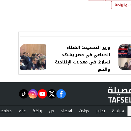
 والرياضة
وزير التخطيط: القطاع
الصناعي في مصر يشهد
تسارعًا في معدلات الإنتاجية
والنمو
instagram
tiktok
youtube
twitter
facebook
سياسة
تقارير
حوادث
اقتصاد
فن
رياضة
عالم
محافظا
ست تفصيلة
مقالات