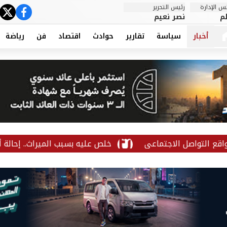
 الإدارة
رئيس التحرير
ter
cebook
م
نصر نعيم
أخبار
سياسة
تقارير
حوادث
اقتصاد
فن
رياضة
صل الاجتماعي
خلص عليه بسبب الميراث.. إحالة أوراق م