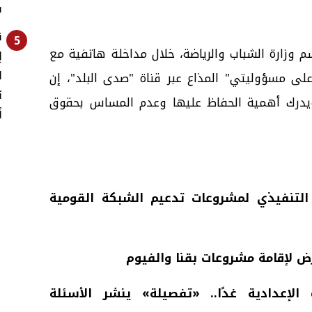
ف
ق
5
 وزارة الشباب والرياضة، خلال مداخلة هاتفية مع
إ
ل
ى مسؤوليتي" المذاع عبر قناة "صدى البلد"، إن
ت
 ويدرك أهمية الحفاظ عليها وعدم المساس بحقوق
أ
لتنفيذي لمشروعات تدعيم الشبكة القومية
لإقامة مشروعات بقنا والفيوم
 الإعدادية غدًا.. «تفصيلة» ينشر الأسئلة