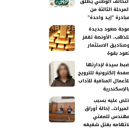
لتحالف الوطني يطلق
لمرحلة الثالثة من
بادرة "إيد واحدة"
وجة صعود جديدة
لذهب.. الأونصة تقفز
صناديق الاستثمار
عود بقوة
بط سيدة لإدارتها
فحة إلكترونية للترويج
لأعمال المنافية للآداب
الإسكندرية
لص عليه بسبب
لميراث.. إحالة أوراق
هندس للمفتي
اتهامه بقتل شقيقه