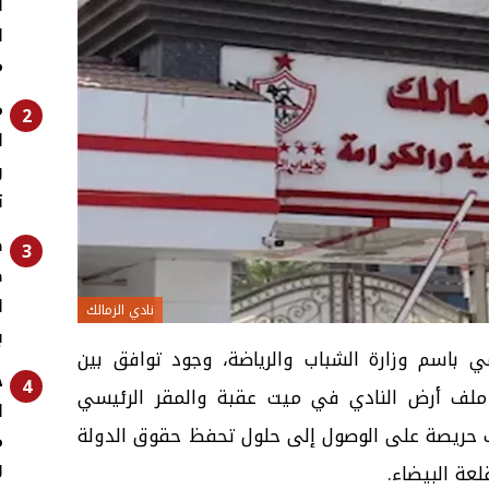
ا
ا
م
م
2
ل
و
ت
ض
3
ص
ل
نادي الزمالك
ب
 باسم وزارة الشباب والرياضة، وجود توافق بين
خ
4
ن ملف أرض النادي في ميت عقبة والمقر الرئيسي
ا
ف حريصة على الوصول إلى حلول تحفظ حقوق الدولة
م
ل
لعة البيضاء.