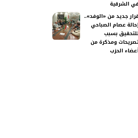
ي الشرقية
رار جديد من «الوفد»..
حالة عصام الصباحي
لتحقيق بسبب
صريحات ومذكرة من
عضاء الحزب