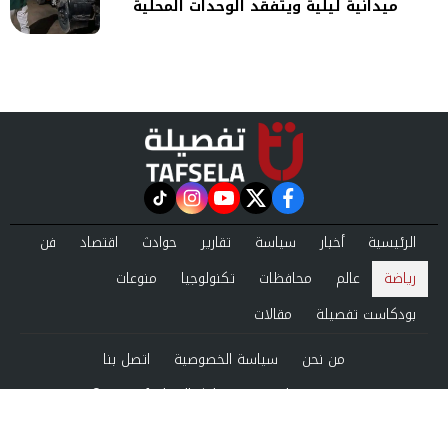
ميدانية ليلية ويتفقد الوحدات المحلية
instagram
tiktok
youtube
twitter
facebook
الرئيسية
أخبار
سياسة
تقارير
حوادث
اقتصاد
فن
رياضة
عالم
محافظات
تكنولوجيا
منوعات
بودكاست تفصيلة
مقالات
من نحن
سياسة الخصوصية
اتصل بنا
©2024 tafsela All Rights Reserved.
Powered by