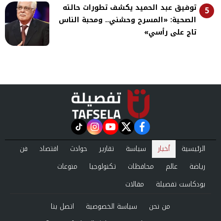
توفيق عبد الحميد يكشف تطورات حالته
5
الصحية: «المسرح وحشني.. ومحبة الناس
تاج على رأسي»
instagram
tiktok
youtube
twitter
facebook
الرئيسية
أخبار
سياسة
تقارير
حوادث
اقتصاد
فن
رياضة
عالم
محافظات
تكنولوجيا
منوعات
بودكاست تفصيلة
مقالات
من نحن
سياسة الخصوصية
اتصل بنا