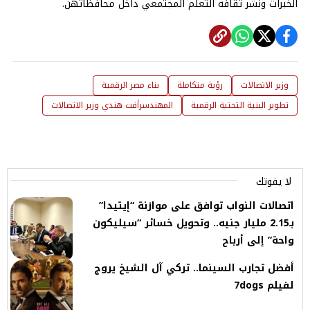
الخبرات ونشر ثقافة التعلم المجتمعي داخل محافظاتهن.
وزير الاتصالات
رؤية متكاملة
بناء مصر الرقمية
تطوير البنية التحتية الرقمية
المهندسرأفت هندي وزير الاتصالات
لا يفوتك
اتصالات النواب توافق على موازنة “إيتيدا”
بـ2.15 مليار جنيه.. وتحويل خسائر “سيليكون
واحة” إلى أرباح
أفضل تجارب السينما.. تركي آل الشيخ يروج
لفيلم 7dogs