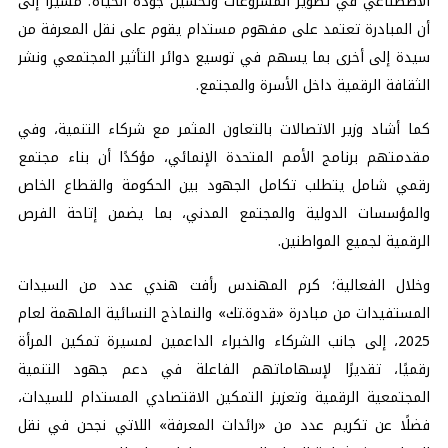
الاصطناعي في تطوير المشروعات وتحسين جودة الحياة؛ مشيرًا إلى
أن المبادرة تعتمد على مفهوم مستدام يقوم على نقل المعرفة من
سيدة إلى أخرى بما يسهم في توسيع دوائر التأثير المجتمعي ونشر
الثقافة الرقمية داخل الأسرة والمجتمع.
كما أشاد وزير الاتصالات بالتعاون المثمر مع شركاء التنمية، وفي
مقدمتهم برنامج الأمم المتحدة الإنمائي، مؤكدًا أن بناء مجتمع
رقمي شامل يتطلب تكامل الجهود بين الحكومة والقطاع الخاص
والمؤسسات الدولية والمجتمع المدني، بما يضمن إتاحة الفرص
الرقمية لجميع المواطنين.
وخلال الفعالية؛ كرم المهندس رأفت هندي عدد من السيدات
المستفيدات من مبادرة «قدوة.تك» والنماذج النسائية الملهمة لعام
2025، إلى جانب الشركاء والخبراء الداعمين لمسيرة تمكين المرأة
رقميًا، تقديرًا لإسهاماتهم الفاعلة في دعم جهود التنمية
المجتمعية الرقمية وتعزيز التمكين الاقتصادي المستدام للسيدات،
فضلًا عن تكريم عدد من «رائدات المعرفة» اللاتي نجحن في نقل