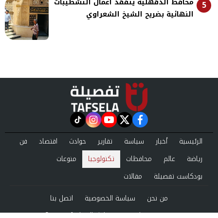
محافظ الدقهلية يتفقد أعمال التشطيبات
5
النهائية بضريح الشيخ الشعراوي
instagram
tiktok
youtube
twitter
facebook
الرئيسية
أخبار
سياسة
تقارير
حوادث
اقتصاد
فن
رياضة
عالم
محافظات
تكنولوجيا
منوعات
بودكاست تفصيلة
مقالات
من نحن
سياسة الخصوصية
اتصل بنا
©2024 tafsela All Rights Reserved.