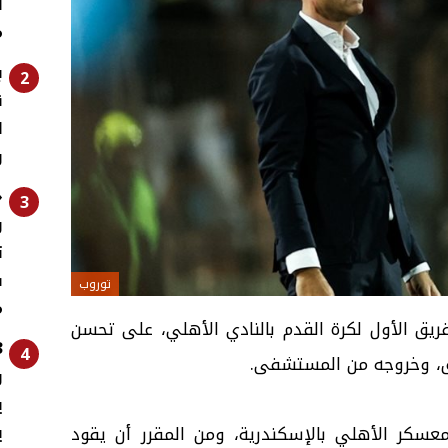
ل
م
ب
2
ق
ا
و
«
3
و
ت
ف
توروب
م
فريق الأول لكرة القدم بالنادي الأهلي، على تحسن
4
ريق، وخروجه من المستشفى.
و
ي
ي
عسكر الأهلي بالإسكندرية، ومن المقرر أن يقود