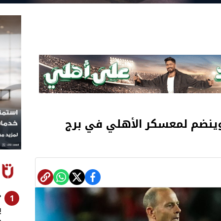
ينضم لمعسكر الأهلي في برج
«
1
ي