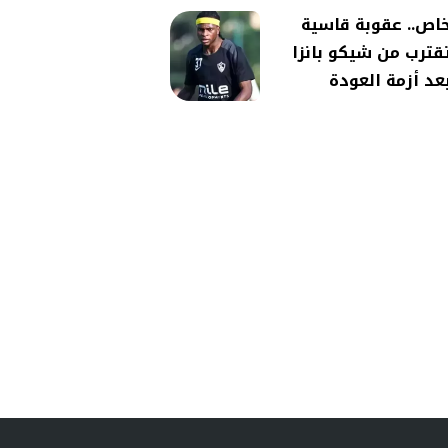
اص.. عقوبة قاسية
قترب من شيكو بانزا
عد أزمة العودة