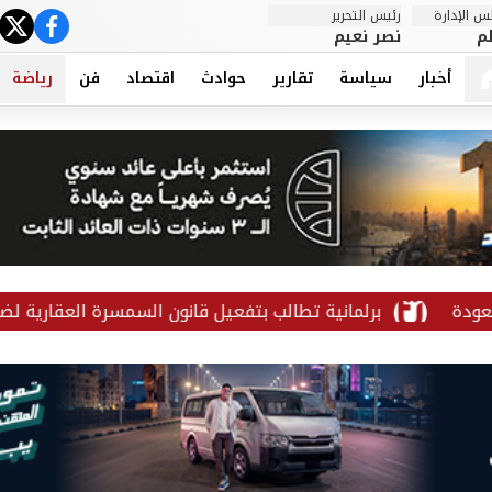
 الإدارة
رئيس التحرير
ter
cebook
م
نصر نعيم
أخبار
سياسة
تقارير
حوادث
اقتصاد
فن
رياضة
برلمانية تطالب بتفعيل قانون السمسرة العقارية لضبط الس