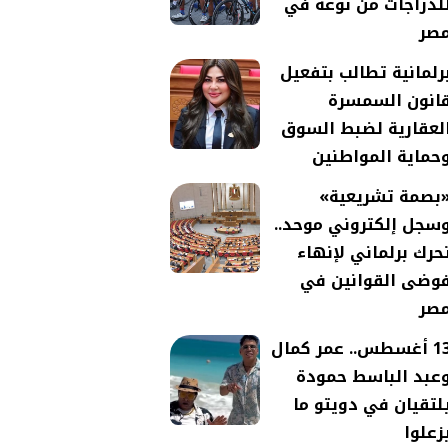
لدراجات من نوعه في
صر
رلمانية تطالب بتفعيل
انون السمسرة
لعقارية لضبط السوق
حماية المواطنين
بصمة تشريعية»
سجل إلكتروني موحد..
حرك برلماني لإنهاء
وضى القوانين في
صر
13 أغسطس.. عمر كمال
عبد الباسط حمودة
لتقيان في دويتو ما
زعلوا