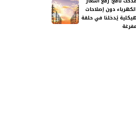
دحت نافع: رفع أسعار
لكهرباء دون إصلاحات
يكلية يُدخلنا في حلقة
فرغة