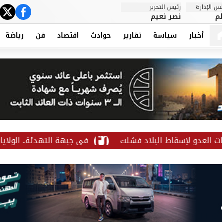
 الإدارة
رئيس التحرير
ter
cebook
م
نصر نعيم
أخبار
سياسة
تقارير
حوادث
اقتصاد
فن
رياضة
إسقاط البلاد فشلت
في جبهة التهدئة.. الولايات المتحدة 