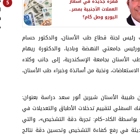
م
قفزة جديدة في أسعار
5
ا
العملات الأجنبية بمصر..
اليورو وصل كام؟
ه
م
 رئيس لجنة قطاع طب الأسنان، والدكتور حسام
ئيس جامعتي النهضة وباديا، والدكتورة ريهام
طب الأسنان بجامعة الإسكندرية، إلى جانب وكلاء
 الاستعاضات، ونخبة من أساتذة وخبراء طب الأسنان،
ن طبيبة الأسنان شيرين أنور سعد دراسة بعنوان:
فك السفلي لتقييم تدخلات الأطباق والتعديلات في
 بواسطة الكاد–كام: تجربة دقة التشخيص»، والتي
حديثة في رفع كفاءة التشخيص وتحسين دقة نتائج