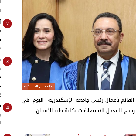
أ
و
أ
2
م
ط
ص
ت
3
ص
ط
ج
جانب من المناقشة
ي
 القائم بأعمال رئيس جامعة الإسكندرية، اليوم، في
س
4
نامج المعدل للاستعاضات بكلية طب الأسنان.
و
ل