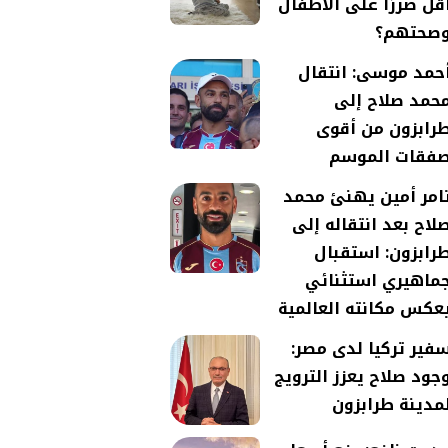
قل ضررًا على الأطفال
صحتهم؟
حمد موسى: انتقال
حمد صلاح إلى
رابزون من أقوى
فقات الموسم
امر أمين يهنئ محمد
لاح بعد انتقاله إلى
رابزون: استقبال
ماهيري استثنائي
عكس مكانته العالمية
فير تركيا لدى مصر:
جود صلاح يعزز الترويج
مدينة طرابزون