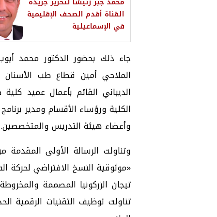
محمد جبر رئيسًا لتحرير جريدة
القناة أقدم الصحف الإقليمية
في الإسماعيلية
جاء ذلك بحضور الدكتور محمد أيوب
الملاحي أمين قطاع طب الأسنان ور
الديباني القائم بأعمال عميد كلية 
الكلية ورؤساء الأقسام ومدير برنامج
وأعضاء هيئة التدريس والمتخصصين.
وتناولت الرسالة الأولى المقدمة م
«موثوقية النسخ الافتراضي لحركة ال
تيجان الزركونيا المصممة والمخروطة
تناولت توظيف التقنيات الرقمية ال