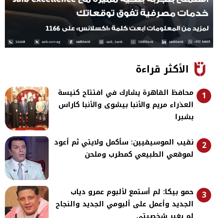
الأكثر قراءة
محافظ القاهرة يشارك في افتتاح كنيسة
1
العذراء مريم والأنبا بيشوى والأنبا كاراس
بشبرا
نقيب الموسيقيين: سأكمل ولايتي ثم أعود
2
لموقعي الطبيعي كمطرب وملحن
حمو بيكا: لم أستمع لألبوم عمرو دياب
3
الجديد وأعمل على ألبومي الجديد والنجاح
لم يغير شخصيتي