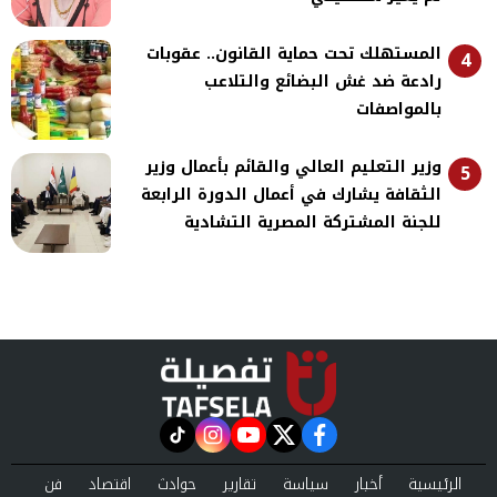
المستهلك تحت حماية القانون.. عقوبات
4
رادعة ضد غش البضائع والتلاعب
بالمواصفات
وزير التعليم العالي والقائم بأعمال وزير
5
الثقافة يشارك في أعمال الدورة الرابعة
للجنة المشتركة المصرية التشادية
instagram
tiktok
youtube
twitter
facebook
الرئيسية
أخبار
سياسة
تقارير
حوادث
اقتصاد
فن