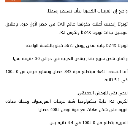
واضح إن العربيات الكهربا بدأت تسيطر رسميًا.
تويوتا إيجيبت أعلنت دخولها عالم الـEV في مصر لأول مرة، بإطلاق
عربيتين جداد: تويوتا bZ4X ولكزس RZ.
تويوتا bZ4X جاية بمدى يوصل لـ567 كيلو بالشحنة الواحدة.
وكمان شحن سريع يقدر يشحن العربية في حوالي 30 دقيقة بس!
أما النسخة الـ4x4 فبتطلع قوة 343 حصان وتسارع مرعب من 0 لـ100
في 5.1 ثانية.
نيجي بقى للوحش الحقيقي.
لكزس RZ جاية بتكنولوجيا شبه عربيات الفورميولا، وعجلة قيادة
غريبة على شكل Yoke، مع قوة توصل لـ408 حصان!
العربية بتطلع من 0 لـ100 في 4.4 ثانية بس.