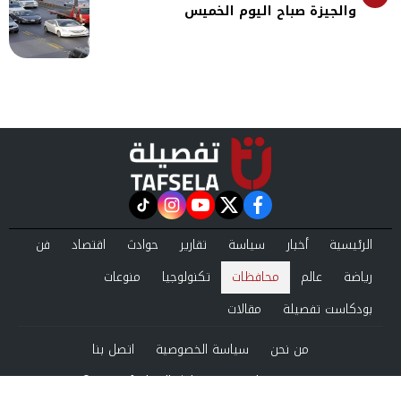
والجيزة صباح اليوم الخميس
instagram
tiktok
youtube
twitter
facebook
الرئيسية
أخبار
سياسة
تقارير
حوادث
اقتصاد
فن
رياضة
عالم
محافظات
تكنولوجيا
منوعات
بودكاست تفصيلة
مقالات
من نحن
سياسة الخصوصية
اتصل بنا
©2024 tafsela All Rights Reserved.