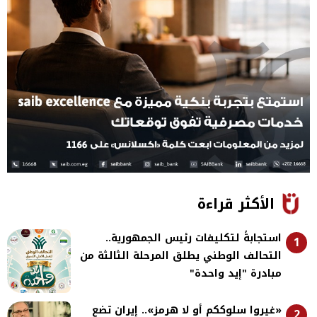
الأكثر قراءة
استجابةً لتكليفات رئيس الجمهورية..
1
التحالف الوطني يطلق المرحلة الثالثة من
مبادرة "إيد واحدة"
«غيروا سلوككم أو لا هرمز».. إيران تضع
2