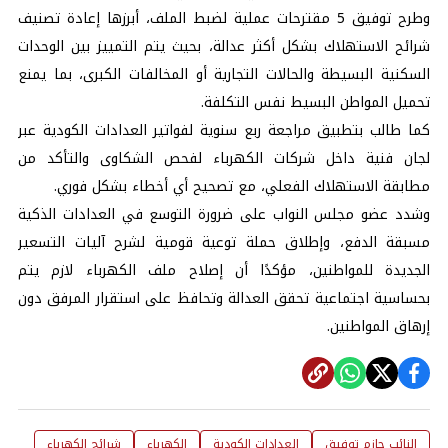
وطرح توفيق 5 مقترحات عملية لضبط الملف، أبرزها إعادة تصنيف
شرائح الاستهلاك بشكل أكثر عدالة، بحيث يتم التمييز بين الوحدات
السكنية البسيطة والحالات التجارية أو المخالفات الكبرى، بما يمنع
تحميل المواطن البسيط نفس التكلفة.
كما طالب بتطبيق مراجعة ربع سنوية لفواتير العدادات الكودية عبر
لجان فنية داخل شركات الكهرباء لفحص الشكاوى والتأكد من
مطابقة الاستهلاك الفعلي، مع تصحيح أي أخطاء بشكل فوري.
وشدد عضو مجلس النواب على ضرورة التوسع في العدادات الذكية
مسبقة الدفع، وإطلاق حملة توعية قومية لشرح آليات التسعير
الجديدة للمواطنين، مؤكدًا أن إصلاح ملف الكهرباء لازم يتم
بحساسية اجتماعية تحقق العدالة وتحافظ على استقرار المرفق دون
إرهاق المواطنين.
النائب حازم توفيق
العدادات الكودية
الكهرباء
شرائح الكهرباء