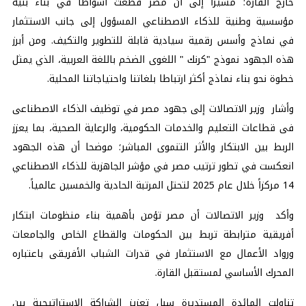
خارج القارة؛ مشيرا إلى أن مصر قطعت أشواطاً في بناء بنية
مؤسسية وطنية للذكاء الاصطناعي المسؤول إلى جانب الاستثمار
في نماذج وأسس رقمية سيادية قابلة للتطوير والتكيف. ومن أبرز
هذه الجهود نموذج "كرنك " اللغوى الضخم باللغة العربية، الذي يمثل
خطوة نحو بناء نماذج أكثر ارتباطا بلغاتنا واحتياجاتنا المحلية.
وأشار وزير الاتصالات إلى جهود مصر في توظيف الذكاء الاصطناعى
فى قطاعات التعليم والخدمات الحكومية، والرعاية الصحية، بما يعزز
الربط بين الابتكار والأثر التنموى المباشر؛ موضحا أن هذه الجهود
انعكست في تطور ترتيب مصر في مؤشر الجاهزية للذكاء الاصطناعي
14 مركزاً خلال عام 2025 لتحتل المرتبة الحادية والخمسين عالمياً.
وأكد وزير الاتصالات أن مصر تؤمن بأهمية بناء منظومات ابتكار
أفريقية مترابطة تربط بين الحكومات والقطاع الخاص والجامعات
ورواد الأعمال مع الاستثمار في قدرات الشباب الأفريقى باعتباره
المحرك الأساسي لمستقبل القارة.
تناولت المائدة المستديرة سبل تعزيز الشراكة الاستراتيجية بين