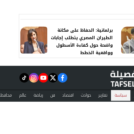
برلمانية: الحفاظ على مكانة
الطيران المصري يتطلب إجابات
واضحة حول كفاءة الأسطول
وواقعية الخطط
instagram
tiktok
youtube
twitter
facebook
سياسة
تقارير
حوادث
اقتصاد
فن
رياضة
عالم
محافظا
ست تفصيلة
مقالات
ة الخصوصية
اتصل بنا
 by
©2024 tafsela A