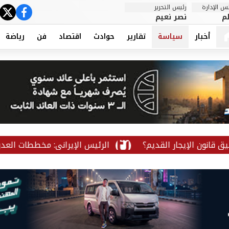
 الإدارة
رئيس التحرير
ter
cebook
م
نصر نعيم
أخبار
سياسة
تقارير
حوادث
اقتصاد
فن
رياضة
الرئيس الإيراني: مخططات العدو لإسقاط 