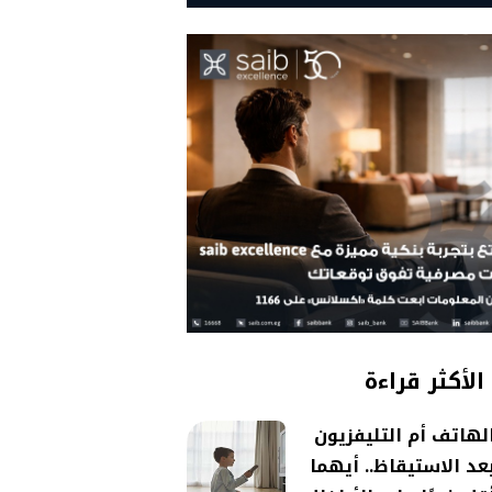
الأكثر قراءة
لهاتف أم التليفزيون
عد الاستيقاظ.. أيهما