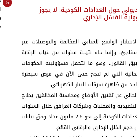
م
5
لي حول العدادات الكودية: لا يجوز
ا
ية الفشل الإداري
ه
م
نتشار الواسع للمباني المخالفة والتوصيلات غير
مفاجئ، وإنما جاء نتيجة سنوات من غياب الرقابة
ق القانون، وهو ما تتحمل مسؤوليته الحكومات
لحالية التي لم تنجح حتى الآن في فرض سيطرة
حد من ظاهرة سرقات التيار الكهربائي.
لحالي عن تقنين الأوضاع ومحاسبة المخالفين يطرح
تنفيذية والمحليات وشركات المرافق خلال السنوات
الماضية، خاصة في ظل وصول عدد العدادات الكودية إلى نحو 2.6 مليون عداد وفق بيانات
جم الخلل الإداري والرقابي القائم.