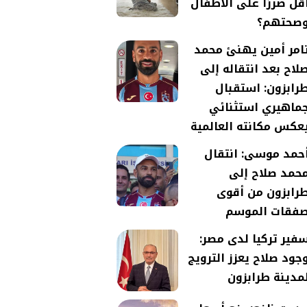
قل ضررًا على الأطفال
صحتهم؟
امر أمين يهنئ محمد
لاح بعد انتقاله إلى
رابزون: استقبال
ماهيري استثنائي
عكس مكانته العالمية
حمد موسى: انتقال
حمد صلاح إلى
رابزون من أقوى
فقات الموسم
فير تركيا لدى مصر:
جود صلاح يعزز الترويج
مدينة طرابزون