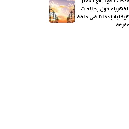
دحت نافع: رفع أسعار
لكهرباء دون إصلاحات
يكلية يُدخلنا في حلقة
فرغة