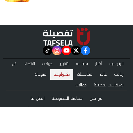
instagram
tiktok
youtube
twitter
facebook
الرئيسية
أخبار
سياسة
تقارير
حوادث
اقتصاد
فن
رياضة
عالم
محافظات
تكنولوجيا
منوعات
بودكاست تفصيلة
مقالات
من نحن
سياسة الخصوصية
اتصل بنا
©2024 tafsela All Rights Reserved.
Powered by