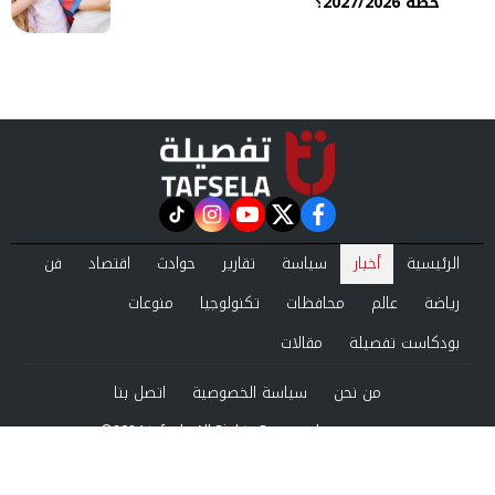
خطة 2027/2026؟
instagram
tiktok
youtube
twitter
facebook
الرئيسية
أخبار
سياسة
تقارير
حوادث
اقتصاد
فن
رياضة
عالم
محافظات
تكنولوجيا
منوعات
بودكاست تفصيلة
مقالات
من نحن
سياسة الخصوصية
اتصل بنا
©2024 tafsela All Rights Reserved.
Powered by