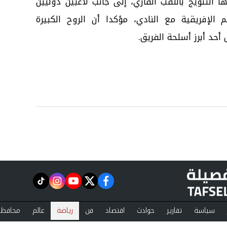
التتويج باللقب القاري، إلى جانب لاعبين دوليين
الإفريقية مع النادي، مؤكدا أن الروح الكبيرة
أحد أبرز أسلحة الفريق.
instagram
tiktok
youtube
twitter
facebook
سياسة
تقارير
حوادث
اقتصاد
فن
رياضة
عالم
محافظا