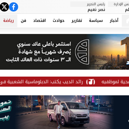
 الإدارة
رئيس التحرير
ter
cebook
م
نصر نعيم
أخبار
سياسة
تقارير
حوادث
اقتصاد
فن
رياضة
ظفيه
رائد الديب يكتب: الدبلوماسية الشعبية في ثوب كرة 