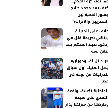
ي ثوب كرة القدم..
يف يمد محمد صلاح
سور المحبة بين
لمصريين والأتراك؟
لاف على الميراث
نتهي بجريمة قتل في
دكو.. ضبط المتهم بعد
عن عمه
ريد بُل لف ودوران»
صل المنيا.. أول سباق
لدراجات من نوعه في
صر
لداخلية تكشف واقعة
لتعدي على سيدة
طردها من منزلها بدار