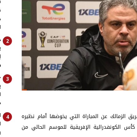
ف
ك
ج
ا
خ
2
ي
إ
ط
«
3
ي
ل
م
ا
ق الزمالك عن المباراة التي يخوضها أمام نظيره
4
ا
كأس الكونفدرالية الإفريقية للموسم الحالي من
و