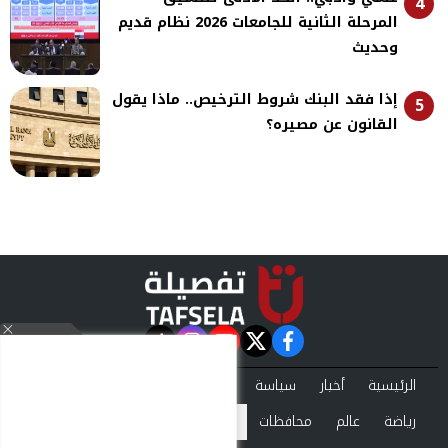
4
المرحلة الثانية للجامعات 2026 نظام قديم
وحديث
إذا فقد البنك شروط الترخيص.. ماذا يقول
5
القانون عن مصيره؟
instagram
tiktok
youtube
twitter
facebook
الرئيسية
أخبار
سياسة
تقارير
حوادث
اقتصاد
فن
رياضة
عالم
محافظات
تكنولوجيا
منوعات