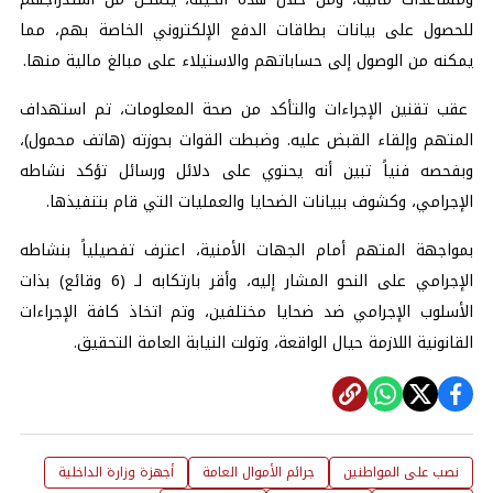
للحصول على بيانات بطاقات الدفع الإلكتروني الخاصة بهم، مما
يمكنه من الوصول إلى حساباتهم والاستيلاء على مبالغ مالية منها.
عقب تقنين الإجراءات والتأكد من صحة المعلومات، تم استهداف
المتهم وإلقاء القبض عليه. وضبطت القوات بحوزته (هاتف محمول)،
وبفحصه فنياً تبين أنه يحتوي على دلائل ورسائل تؤكد نشاطه
الإجرامي، وكشوف ببيانات الضحايا والعمليات التي قام بتنفيذها.
بمواجهة المتهم أمام الجهات الأمنية، اعترف تفصيلياً بنشاطه
الإجرامي على النحو المشار إليه، وأقر بارتكابه لـ (6 وقائع) بذات
الأسلوب الإجرامي ضد ضحايا مختلفين، وتم اتخاذ كافة الإجراءات
القانونية اللازمة حيال الواقعة، وتولت النيابة العامة التحقيق.
نصب على المواطنين
جرائم الأموال العامة
أجهزة وزارة الداخلية