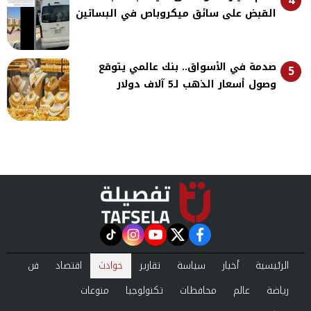
4
القبض على سائق ميكروباص في البساتين
صدمة في الأسواق.. بنك عالمي يتوقع
5
وصول أسعار الذهب لـ5 آلاف دولار
instagram
tiktok
youtube
twitter
facebook
الرئيسية
أخبار
سياسة
تقارير
حوادث
اقتصاد
فن
رياضة
عالم
محافظات
تكنولوجيا
منوعات