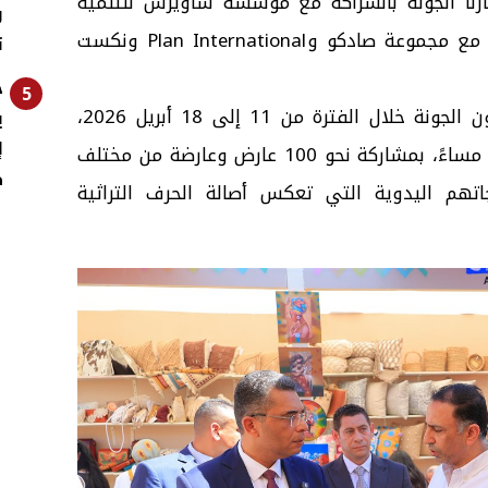
رنا الجونة بالشراكة مع مؤسسة ساويرس للتنمية
و
الاجتماعية ومدينة الجونة، وبالتعاون مع مجموعة صادكو وPlan International ونكست
ت
خ
5
ويقام المعرض في منطقة داون تاون الجونة خلال الفترة من 11 إلى 18 أبريل 2026،
ي
إ
يوميًا من الساعة 12 ظهرًا وحتى 11 مساءً، بمشاركة نحو 100 عارض وعارضة من مختلف
ط
تهم اليدوية التي تعكس أصالة الحرف التراثية