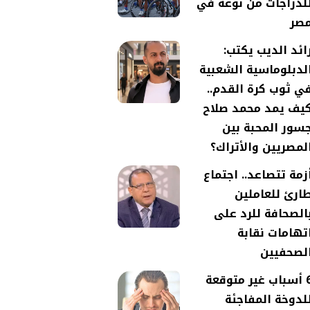
لدراجات من نوعه في
صر
ائد الديب يكتب:
لدبلوماسية الشعبية
ي ثوب كرة القدم..
يف يمد محمد صلاح
سور المحبة بين
لمصريين والأتراك؟
زمة تتصاعد.. اجتماع
ارئ للعاملين
الصحافة للرد على
تهامات نقابة
لصحفيين
6 أسباب غير متوقعة
لدوخة المفاجئة