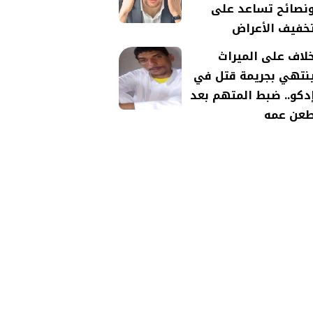
نصائح تساعد على
خفيف الأعراض
لاف على الميراث
نتهي بجريمة قتل في
دكو.. ضبط المتهم بعد
عن عمه