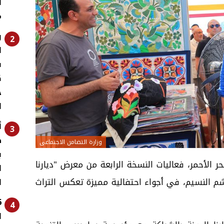
ل
م
ر
2
ا
ف
ك
ج
ا
أ
3
ط
وزارة التضامن الاجتماعى
ب
ر الأحمر، فعاليات النسخة الرابعة من معرض "ديارنا
ا
 شم النسيم، في أجواء احتفالية مميزة تعكس التراث
ا
4
ل