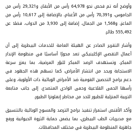
وأوضح أنه تم فحص نحو 64,978 رأس من الأبقار، و29,321 رأس من
الجاموس، و70,391 رأس من الأغنام، بالإضافة إلى 10,617 رأس من
الماعز، و1,568 من الجمال، إضافة إلى 3,930 من الدواب، فضلا عن
555,492 طائر.
وأشار التقرير الصادر عن الهيئة العامة للخدمات البيطرية إلى أن
أعمال التقصي الإكلينيكي تعد محورًا أساسيًا في منظومة الإنذار
المبكر، وتستهدف الرصد المبكر للبؤر المرضية، بما يعزز سرعة
الاستجابة ويحد من انتشار الأمراض، كما تسهم هذه الجهود في
دعم برامج التحصين القومية ضد الأمراض الوبائية ذات الأولوية، وعلى
رأسها الحمى القلاعية وحمى الوادي المتصدع، إلى جانب متابعة
التربية المنزلية للطيور للحد من مخاطر إنفلونزا الطيور.
وأكد الأقنص استمرار تنفيذ برامج الترصد والمسوح الوبائية بالتنسيق
مع مديريات الطب البيطري، بما يضمن حماية الثروة الحيوانية ورفع
جاهزية المنظومة البيطرية في مختلف المحافظات.