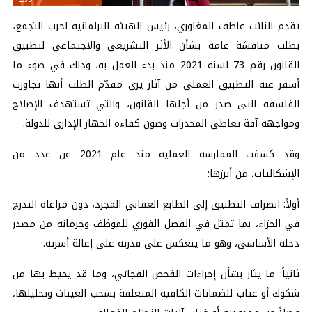
تقدم النائب عاطف المغاوري، رئيس الهيئة البرلمانية لحزب التجمع،
بطلب مناقشة عامة بشأن الأثر التشريعي والاجتماعي لتطبيق
القانون رقم 73 لسنة 2021 منذ بدء العمل به، وذلك في ضوء ما
أسفر عنه التطبيق العملي من آثار يرى مقدّم الطلب أنها تجاوزت
الفلسفة التي صدر من أجلها القانون، والتي تستهدف الإصلاح
ومواجهة آفة تعاطي المخدرات وصون كفاءة الجهاز الإداري للدولة.
وقد كشفت الممارسة العملية منذ عام 2021 عن عدد من
الإشكاليات، من أبرزها:
أولاً: انصراف التطبيق إلى الطابع العقابي المجرد، دون مراعاة التدرج
في الجزاء، بما تمثل في الفصل الفوري للموظف وحرمانه من مصدر
دخله الأساسي، وهو ما ينعكس على قدرته على إعالة أسرته.
ثانياً: ما يثار بشأن إجراءات الفحص الفجائي، وما قد يحيط بها من
شكوك أو غياب للضمانات الكافية المتعلقة بسحب العينات وتحليلها،