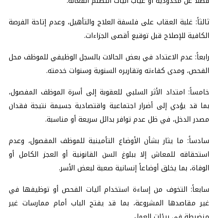
فضلاً عن محدودية أو غياب آليات التظلم الفعالة.
ثالثاً: غلبة العقاب على فلسفة العلاج والتأهيل، وعدم إتاحة الفرصة
الكافية للإصلاح قبل توقيع أقصى الجزاءات.
رابعاً: عدم الاعتداد في بعض الحالات بالسجل الوظيفي للموظف محل
الفحص، ومدى كفاءته وتقاريره السنوية وسنوات خدمته.
خامساً: امتداد الأثر السلبي للعقوبة إلى أسرة الموظف المفصول،
بما قد يؤدي إلى أضرار اجتماعية واقتصادية جسيمة نتيجة فقدان
مصدر الدخل، في ظل عدم توافر بدائل سريعة أو مناسبة.
سادساً: ما يثار بشأن الأوضاع التأمينية للموظف المفصول، وعدم
استحقاقه للمعاش إلا ببلوغ السن القانونية أو العجز الكامل أو
الوفاة، بما يخلق أوضاعاً إنسانية صعبة لبعض الأسر.
سابعاً: التخوف من إساءة استخدام آليات الفحص أو توظيفها في
غير مقاصدها المشروعة، بما قد يفتح الباب أمام ممارسات غير
منضبطة في بيئات العمل.