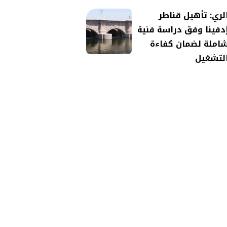
لري: تأهيل قناطر
دفينا وفق دراسة فنية
املة لضمان كفاءة
لتشغيل