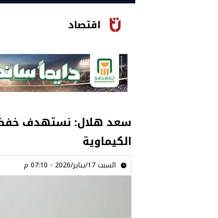
اقتصاد
سعد هلال: نستهدف خفض ا
الكيماوية
السبت 17/يناير/2026 - 07:10 م