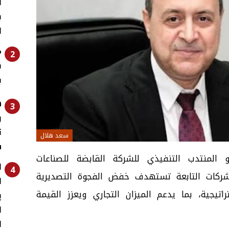
ا
ب
ا
م
2
ن
ب
ه
3
و
ت
سعد هلال
ش
المنتدب التنفيذي للشركة القابضة للصناعات
ا
4
الشركات التابعة تستهدف خفض الفجوة التصديرية
اتيجية، بما يدعم الميزان التجاري ويعزز القيمة
ي
ا
ل