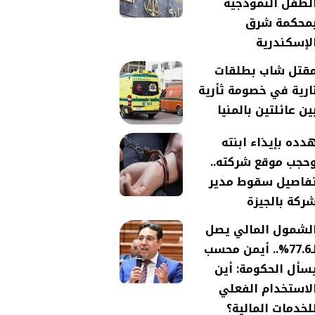
لطفل النموذجية
محكمة شرق
لإسكندرية
قتل شاب بطلقات
ارية في خصومة ثأرية
ين عائلتين بالمنيا
دده بإيذاء ابنته
حجب موقع شركته..
فاصيل سقوط مدير
ركة بالجيزة
لشمول المالي يصل
لـ77.6%.. أيمن محسب
سأل الحكومة: أين
لاستخدام الفعلي
لخدمات المالية؟