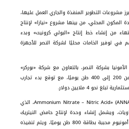
ز مشروعات التطوير المنفذة والجاري العمل عليها،
المكون المحلي، من بينها مشروع «نيازا» لإنتاج
تهاء من إنشاء خط إنتاج «البولي كرونيت» وبدء
و 2025، بما يساهم في توفير الخامات محليًا لشركة النصر للأجهزة
أمونيا بشركة النصر، بالتعاون مع شركة «بوركر»
السويسرية، لرفع الطاقة الإنتاجية من 200 إلى 400 طن يوميًا، مع توقع بدء تجارب
وكشف هلال عن تفاصيل مشروع «Ammonium Nitrate – Nitric Acid» (ANNA)، الذي
ويات، ويشمل إنشاء وحدة لإنتاج حامض النيتريك
بطاقة 600 طن يوميًا، ووحدة نترات أمونيوم محببة بطاقة 800 طن يوميًا، ويتم تنفيذه