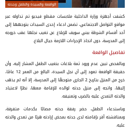
الواقعة والسيدة والطفل وجدته
كشفت أجهزة وزارة الداخلية ملابسات مقطع فيديو تم تداوله عبر
مواقع التواصل الاجتماعي، تضمن ادعاء إحدى السيدات بتوجهها إلى
أحد أقسام الشرطة ببني سويف للإبلاغ عن تغيب نجلها عقب خروجه
إلى المدرسة، دون اتخاذ الإجراءات اللازمة حيال البلاغ.
تفاصيل الواقعة
وبالفحص تبين عدم ورود ثمة بلاغات بتغيب الطفل المشار إليه، وأن
حقيقة الواقعة تعود إلى أن نجل السيدة، البالغ من العمر 12 عامًا،
خرج من المنزل بتاريخ 2 الجاري متوجهًا إلى المدرسة، إلا أنه لم يذهب
إليها، واتجه إلى منزل جدته لوالده للإقامة معها، نظرًا لاعتياد
والدته التعدي عليه بالضرب وتعنيفه.
وباستدعاء الطفل، حضر رفقة جدته مصابًا بكدمات متفرقة،
وبمناقشته أقر بإقامته لدى جدته بمحض إرادته هربًا من تعدي والدته
عليه.