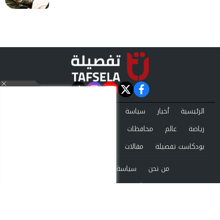
instagram
tiktok
youtube
twitter
facebook
الرئيسية
أخبار
سياسة
تقارير
حوادث
اقتصاد
فن
رياضة
عالم
محافظات
تكنولوجيا
منوعات
بودكاست تفصيلة
مقالات
من نحن
سياسة الخصوصية
اتصل بنا
©2024 tafsela All Rights Reserved.
Powered by