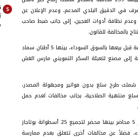
5
صرف في الدقيق البلدي المدعم، وعدم الإعلان عن
أ
 وعدم نظافة أدوات العجين، إلى جانب ضبط صاحب
ف
اج بالمخالفة للقانون.
كما تم ضبط كميات من السلع المدعمة قبل بيعها بالسوق السوداء، بينها 5 أطنان سماد
 إضافة إلى مصنع لتعبئة السكر التمويني مارس الغش
ق، تم تحرير 61 محضراً شملت طرح سلع بدون فواتير ومجهولة المصدر،
سلع منتهية الصلاحية، بجانب مخالفات لعدم حمل
وفي مجال المواد البترولية، تم تحرير 5 محاضر بينها محضر لتجميع 25 أسطوانة بوتاجاز
ء، فضلاً عن مخالفات أخرى تتعلق بعدم ممارسة