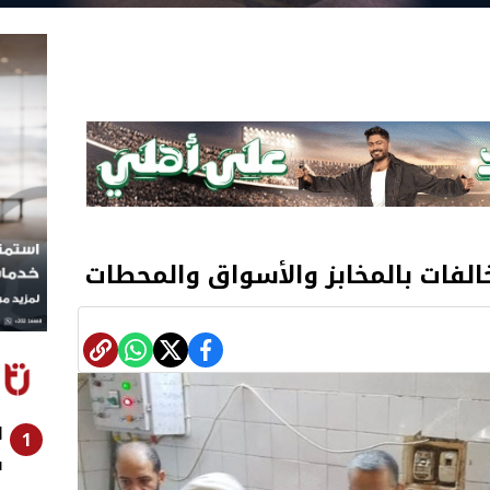
ا
1
ف