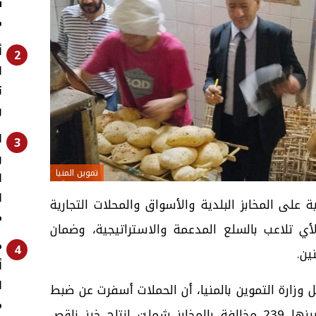
ش
م
أ
2
و
ا
3
ر
تموين المنيا
ا
ا
ة على المخابز البلدية والأسواق والمحلات التجارية
م
أي تلاعب بالسلع المدعمة والاستراتيجية، وضمان
م
4
ين.
أ
ا
زارة التموين بالمنيا، أن الحملات أسفرت عن ضبط
م
308 مخالفات تموينية متنوعة، من بينها 239 مخالفة بالمخابز شملت إنتاج خبز ناقص