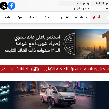
 الإدارة
رئيس التحرير
ter
cebook
م
نصر نعيم
أخبار
سياسة
تقارير
حوادث
اقتصاد
فن
رياضة
إصابة 3 شباب في حادث تصادم أمام جامعة قنا