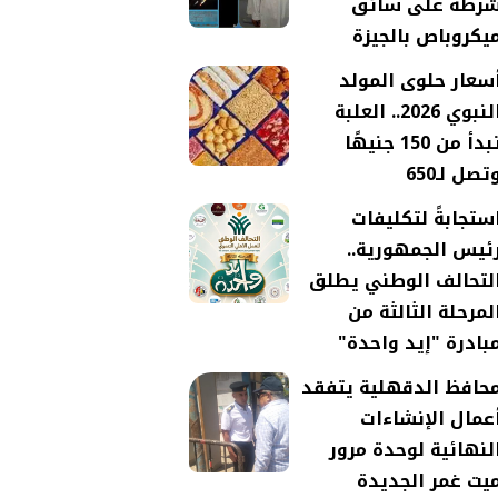
رطة على سائق
يكروباص بالجيزة
سعار حلوى المولد
النبوي 2026.. العلبة
تبدأ من 150 جنيهًا
تصل لـ650
ستجابةً لتكليفات
ئيس الجمهورية..
لتحالف الوطني يطلق
لمرحلة الثالثة من
بادرة "إيد واحدة"
حافظ الدقهلية يتفقد
عمال الإنشاءات
لنهائية لوحدة مرور
يت غمر الجديدة