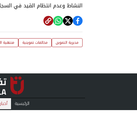
النشاط وعدم انتظام القيد في السجل
مديرية التموين
مخالفات تموينية
منتهية ال
الرئيسية
أخبار
منوعات
بودكا
من نحن
سياس