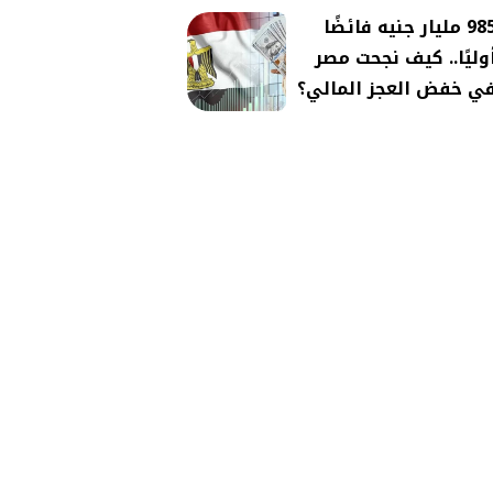
985 مليار جنيه فائضًا
وليًا.. كيف نجحت مصر
ي خفض العجز المالي؟