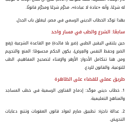
له شرعًا، وأنه «عادة لا عبادة»، محرَّم شرعًا ومجرَّم قانونًا.
بهذا توحّد الخطاب الديني الرسمي في مصر، ليغلق باب الجدل.
سابعًا: الشرع والطب في مسار واحد
حين يلتقي اليقين الطبي (ضرر بلا فائدة) مع القاعدة الشرعية (رفع
الضرر وحفظ النفس والعِرض)، يكون الحكم محسومًا: المنع والتحريم
ومن هنا تتكامل الأدوار: الأزهر والإفتاء لتصحيح المفاهيم، الطب
للتوعية، والقانون للردع.
طريق عملي للقضاء على الظاهرة
1. خطاب ديني موحَّد: إدماج الفتاوى الرسمية في خطب المساجد
والمناهج التعليمية.
2. عدالة ناجزة: تطبيق صارم لمواد قانون العقوبات وتتبع دعايات
التحريض.