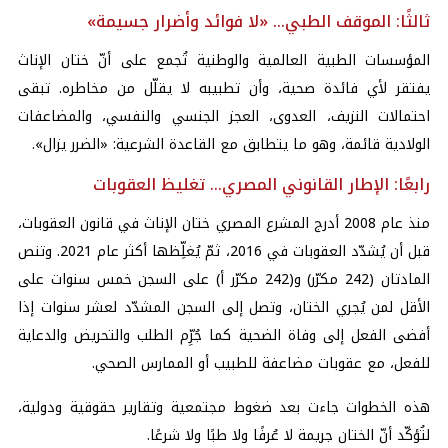
ثالثًا: الموقف الطبي… «لا فوائد وأضرار جسيمة»
المؤسسات الطبية العالمية والوطنية تُجمع على أنّ ختان الإناث
يفتقر لأي فائدة صحية، وأن تطبيبه لا يقلّل من مخاطره. تبقى
احتمالات النزيف، العدوى، العجز الجنسي والنفسي، والمضاعفات
الولادية قائمة، وهو ما يتطابق مع القاعدة الشرعية: «الضرر يزال».
رابعًا: الإطار القانوني المصري… تغليظ العقوبات
منذ عام 2008 أدرج المشرع المصري ختان الإناث في قانون العقوبات،
قبل أن يُشدّد العقوبات في 2016، ثمّ يُغلِّظها أكثر عام 2021. وتنص
المادتان (242 مكرّر) و(242 مكرّر أ) على السجن خمس سنوات على
الأقل لمن يُجري الختان، وتصل إلى السجن المشدّد لعشر سنوات إذا
أفضى الفعل إلى وفاة الضحية كما جُرِّم الطلب والتحريض والدعاية
للفعل، مع عقوبات مضاعفة للطبيب أو الممارس الصحي.
هذه الخطوات جاءت بعد ضغوط مجتمعية وتقارير حقوقية ودولية،
لتُؤكّد أنّ الختان جريمة لا عُرفًا ولا طبًا ولا شرعًا.