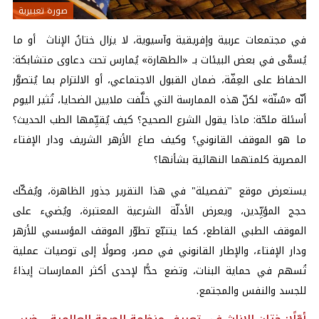
صورة تعبيرية
في مجتمعات عربية وإفريقية وآسيوية، لا يزال ختانُ الإناث أو ما
يُسمَّى في بعض البيئات بـ «الطهارة» يُمارس تحت دعاوى متشابكة:
الحفاظ على العِفّة، ضمان القبول الاجتماعي، أو الالتزام بما يُتصوَّر
أنّه «سُنّة» لكنّ هذه الممارسة التي خلَّفت ملايين الضحايا، تُثير اليوم
أسئلة ملحّة: ماذا يقول الشرع الصحيح؟ كيف يُقيِّمها الطب الحديث؟
ما هو الموقف القانوني؟ وكيف صاغ الأزهر الشريف ودار الإفتاء
المصرية كلمتهما النهائية بشأنها؟
يستعرض موقع "تفصيلة" في هذا التقرير جذور الظاهرة، ويُفكّك
حجج المؤيِّدين، ويعرض الأدلّة الشرعية المعتبرة، ويُضيء على
الموقف الطبي القاطع، كما يتتبّع تطوّر الموقف المؤسسي للأزهر
ودار الإفتاء، والإطار القانوني في مصر، وصولًا إلى توصيات عملية
تُسهم في حماية البنات، وتضع حدًّا لإحدى أكثر الممارسات إيذاءً
للجسد والنفس والمجتمع.