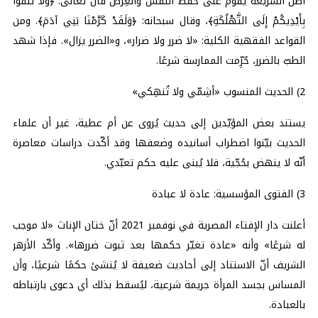
أصل الشريعة يقوم على حفظ النفس والعِرض قال تعالى: ﴿وَلَا تُلْقُوا
بِأَيْدِيكُمْ إِلَى التَّهْلُكَةِ﴾، وقال سبحانه: ﴿وَلَقَدْ كَرَّمْنَا بَنِي آدَمَ﴾. ومن
القواعد الفقهية الكلية: «لا ضرر ولا ضرار»، و«الضرر يزال». فإذا شهد
الطبّ بالضرر، حُرِّمت الممارسة شرعًا.
2) الحديث المنسوب «أشِمّي ولا تُنهِكي»
يستند بعض المؤيّدين إلى حديث يُروى عن أم عطية، غير أن علماء
الحديث بيّنوا اضطراب أسانيده وضعفها وقد أكّدت دراسات معاصرة
أنّه لا ينهض بحُجّية، فلا يُبنى عليه حكم تعبّدي.
3) الفتوى المؤسسية: عادة لا عبادة
أعلنت دار الإفتاء المصرية في نوفمبر 2021 أنّ ختان الإناث «لا موجب
له شرعًا» وأنه «عادة تغيّر حكمها بعد ثبوت ضررها». وأكّد الأزهر
الشريف أنّ الاستناد إلى أحاديث ضعيفة لا يُنشئ حكمًا شرعيًا، وأن
المساس بجسد المرأة جريمة شرعية، ليُسقط بذلك أي دعوى بارتباطه
بالعبادة.