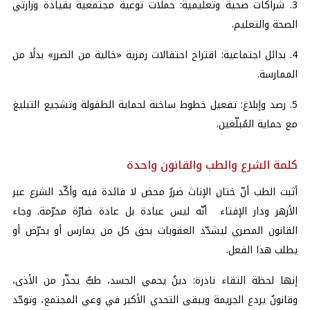
3. شراكات صحية وتعليمية: حملات توعية مجتمعية بقيادة وزارتي
الصحة والتعليم.
4. بدائل اجتماعية: اقتراح احتفالات رمزية «خالية من الضرر» بدلًا من
الممارسة.
5. رصد وإبلاغ: تفعيل خطوط ساخنة لحماية الطفولة وتشجيع التبليغ
مع حماية المُبلّغين.
كلمة الشرع والطب والقانون واحدة
أثبت الطب أنّ ختان الإناث ضررٌ محض لا فائدة فيه وأكّد الشرع عبر
الأزهر ودار الإفتاء أنّه ليس عبادة بل عادة ضارّة محرّمة. وجاء
القانون المصري ليشدّد العقوبات بحق كل من يمارس أو يحرّض أو
يطلب هذا الفعل.
إنها لحظة التقاء نادرة: دينٌ يحمي الجسد، طبٌّ يحذّر من الأذى،
وقانونٌ يردع الجريمة ويبقى التحدي الأكبر في وعي المجتمع، وتوحّد