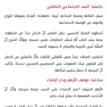
خامسًا: البعد الاجتماعي الثقافى
شرف العائلة وضغط الجماعة: تُربط «طهارة» الفتاة بقبولها للزواج
والخوف من الوصمة الاجتماعية.
أسطورة الضبط الجنسي: يظن البعض أنّ الختان يحدّ من الشهوة،
بينما يثبت الطب أنّه يُسبّب اضطرابات نفس جنسية، ويؤكّد الشرع أنّ
العفّة تُبنى بالتربية والإيمان لا بتشويه الجسد.
التطبيب كغطاء: يلجأ بعض الأهالي للأطباء ظنًّا بالتقليل من الخطر،
لكن القانون شدّد العقوبات على الممارسين الصحيين تحديدًا، لتأكيد
أنّ الجريمة لا تتغيّر بتغيير مكانها.
سادسًا: موقف الأزهر ودار الإفتاء
الأزهر الشريف: اعتبر الاعتداء على الجسد جريمة شرعية، وأكّد أنّ
الأحاديث الضعيفة لا تصلح لبناء حكم.
دار الإفتاء المصرية: نصّت فتواها (2021) على أنّ ختان الإناث لا موجب