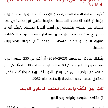
أوّلًا: ختان الإناث في تعريف منظمة الصحة العالمية… ضرر
بلا فائدة
تُعرّف منظمة الصحة العالمية ختان الإناث بأنه «كل إجراء يتضمّن إزالة
جزئية أو كلية للأعضاء التناسلية الخارجية للأنثى أو إحداث أذى بها
لأسباب غير طبية» وتقسّمه إلى أربعة أنماط رئيسية، وتؤكّد أنه لا
يحمل أي منفعة صحية، بل يقترن بمخاطر جسيمة: نزيف، التهابات،
صعوبة التبوّل والطمث، مشكلات الولادة، آلام مزمنة واضطرابات
نفسية.
وتُظهر بيانات اليونيسف (2023–2024) أنّ أكثر من 230 مليون امرأة
وفتاة حول العالم خضعن لهذه الممارسة، بزيادة 30 مليونًا عن عام
2016، مع تراجع نسبي في بعض الدول لكن بوتيرة بطيئة لا تكفي
لتحقيق هدف الأمم المتحدة بإنهائها عام 2030.
ثانيًا: بين السُّنّة والعادة… تفكيك الدعاوى الدينية
1) مقاصد الشريعة وقواعد رفع الضرر