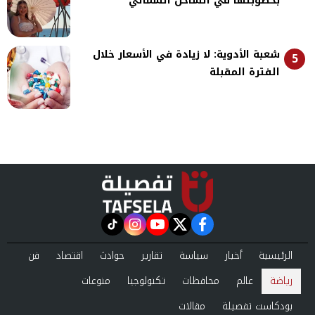
بخطوبتها في الساحل الشمالي
شعبة الأدوية: لا زيادة في الأسعار خلال
5
الفترة المقبلة
instagram
tiktok
youtube
twitter
facebook
الرئيسية
أخبار
سياسة
تقارير
حوادث
اقتصاد
فن
رياضة
عالم
محافظات
تكنولوجيا
منوعات
بودكاست تفصيلة
مقالات