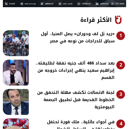
الأكثر قراءة
«ريد بُل لف ودوران» يصل المنيا.. أول
1
سباق للدراجات من نوعه في مصر
بعد سداد 486 ألف جنيه نفقة لطليقته..
2
إبراهيم سعيد ينهي إجراءات خروجه من
القسم
لجنة الاتصالات تكشف مهلة التحقق من
3
الخطوط القديمة قبل تطبيق البصمة
البيومترية
في أجواء عائلية.. ملك قورة تحتفل
4