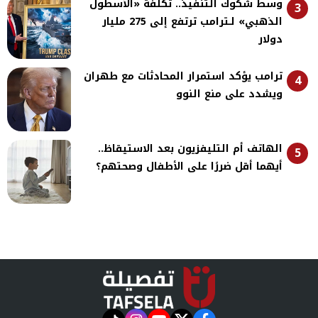
وسط شكوك التنفيذ.. تكلفة «الأسطول
3
الذهبي» لـترامب ترتفع إلى 275 مليار
دولار
ترامب يؤكد استمرار المحادثات مع طهران
4
ويشدد على منع النوو
الهاتف أم التليفزيون بعد الاستيقاظ..
5
أيهما أقل ضررًا على الأطفال وصحتهم؟