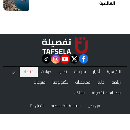
العالمية
instagram
tiktok
youtube
twitter
facebook
الرئيسية
أخبار
سياسة
تقارير
حوادث
اقتصاد
فن
رياضة
عالم
محافظات
تكنولوجيا
منوعات
بودكاست تفصيلة
مقالات
من نحن
سياسة الخصوصية
اتصل بنا
©2024 tafsela All Rights Reserved.
Powered by